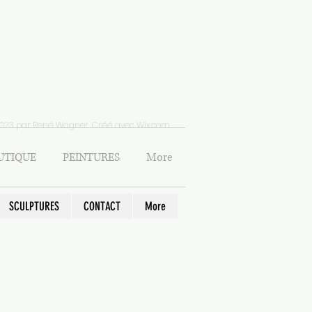
023 par René Wagner. Créé avec
Wix.com
UTIQUE
PEINTURES
More
SCULPTURES
CONTACT
More