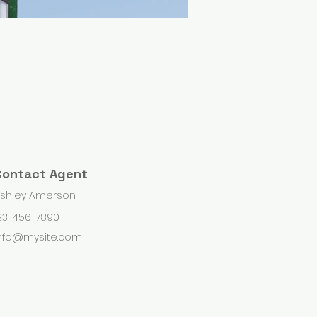
Contact Agent
shley Amerson
23-456-7890
nfo@mysite.com