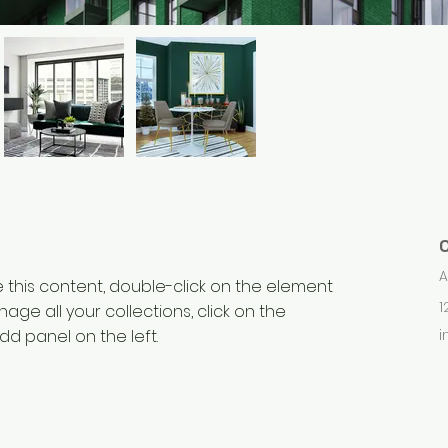
A
e this content, double-click on the element 
1
ge all your collections, click on the 
d panel on the left.
i