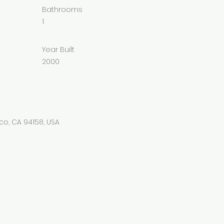
Bathrooms
1
Year Built
2000
co, CA 94158, USA