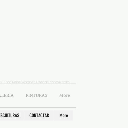
023 por René Wagner. Creado con
Wix.com
LERÍA
PINTURAS
More
ESCULTURAS
CONTACTAR
More