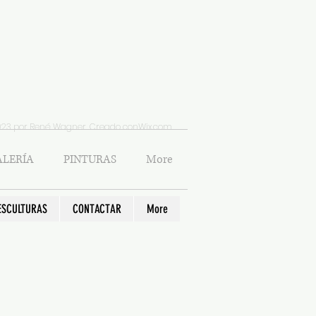
023 por René Wagner. Creado con
Wix.com
LERÍA
PINTURAS
More
ESCULTURAS
CONTACTAR
More