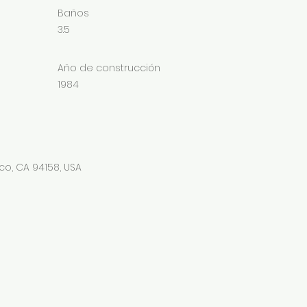
Baños
3.5
Año de construcción
1984
co, CA 94158, USA