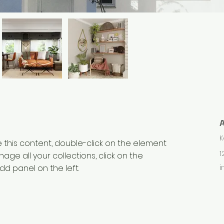
K
e this content, double-click on the element 
1
ge all your collections, click on the 
d panel on the left.
i