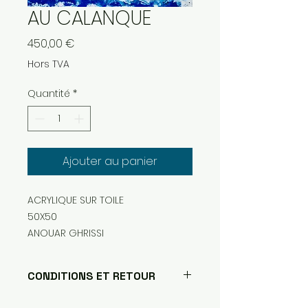
AU CALANQUE
Prix
450,00 €
Hors TVA
Quantité
*
Ajouter au panier
ACRYLIQUE SUR TOILE
50X50
ANOUAR GHRISSI
CONDITIONS ET RETOUR
RETRACTATION