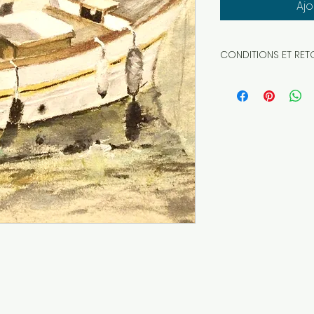
Ajo
CONDITIONS ET RET
RETRACTATION
L'acheteur en li
de VPC, a un droit 
partir du lendemai
bien ou accepte l'
justification, ni p
Il peut cependant 
retour.
Ce droit de rétrac
produits soldés, 
Lors de la conclusi
impérativement êt
droit de rétractati
départ, rembours
des frais de retou
Le professionnel 