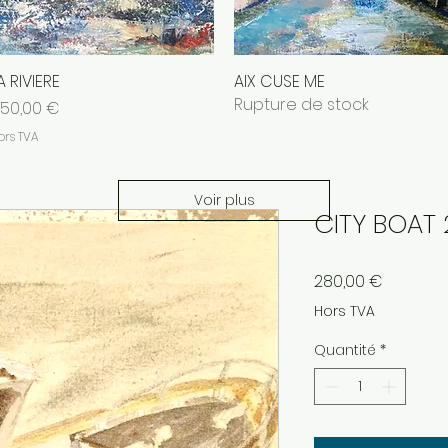
A RIVIERE
Aperçu rapide
AIX CUSE ME
Aperçu rapide
Rupture de stock
rix
50,00 €
ors TVA
Voir plus
CITY BOAT 
Prix
280,00 €
Hors TVA
Quantité
*