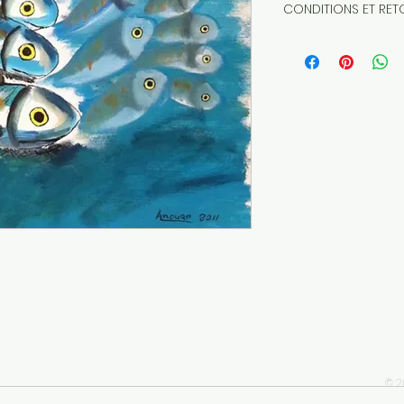
CONDITIONS ET RET
RETRACTATION
L'acheteur en li
de VPC, a un droit 
partir du lendemai
bien ou accepte l'
justification, ni p
Il peut cependant 
retour.
Ce droit de rétrac
produits soldés, 
Lors de la conclusi
impérativement êt
droit de rétractati
départ, rembours
des frais de retou
Le professionnel 
consommateur, ava
un formulaire de ré
Le remboursement
© 2
versées, y compris l