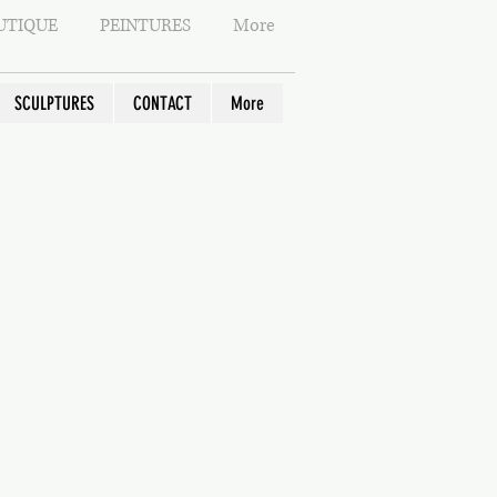
urs à partir du moment où le
UTIQUE
PEINTURES
More
informé de la décision du
er.
la soit clairement signalé au
SCULPTURES
CONTACT
More
, certains produits ou
nt pas soumis au droit de
 peuvent pas être remboursés :
nné spécialement pour le
(du sur-mesure par
ant être par nature réexpédié
ble (alimentaire par exemple)
 CD, DVD s'ils ont été ouverts
mateur
ux, périodiques ou magazines)
services d'hébergement, de
stauration ou de loisirs
r en ligne d'un service
ent un droit de rétractation
 commençant à partir du jour où
nce est conclu.