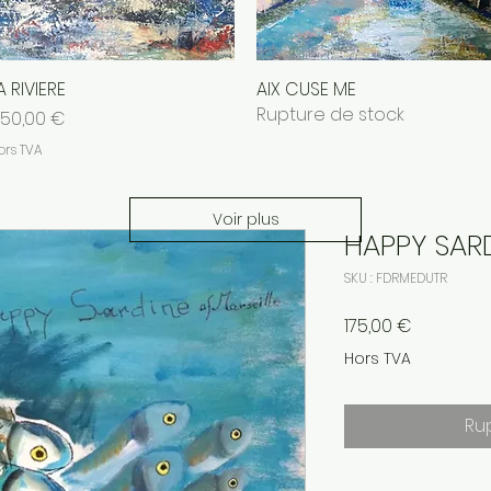
A RIVIERE
Aperçu rapide
AIX CUSE ME
Aperçu rapide
Rupture de stock
rix
50,00 €
ors TVA
Voir plus
HAPPY SAR
SKU : FDRMEDUTR
Prix
175,00 €
Hors TVA
Ru