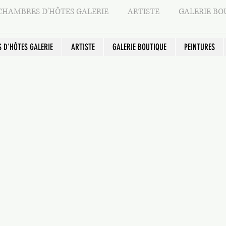
fait dans les 14 jo
CHAMBRES D'HÔTES GALERIE
ARTISTE
GALERIE BO
professionnel est 
client de se rétract
À condition que ce
 D'HÔTES GALERIE
ARTISTE
GALERIE BOUTIQUE
PEINTURES
moment de l'achat
prestations ne so
rétractation et ne
Bien confectio
consommateur 
exemple)
Produit ne pouv
Produit périssa
Cassettes vidéo,
par le consom
Presse (journa
Prestation de 
transport, de re
À noter : l'acheteu
financier a égalem
de 14 jours, délai
le contrat à dista