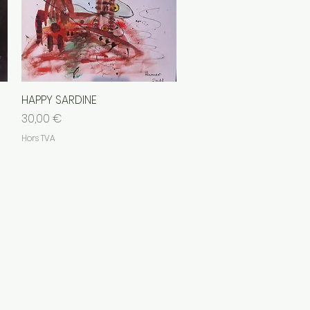
HAPPY SARDINE
Aperçu rapide
Prix
30,00 €
Hors TVA