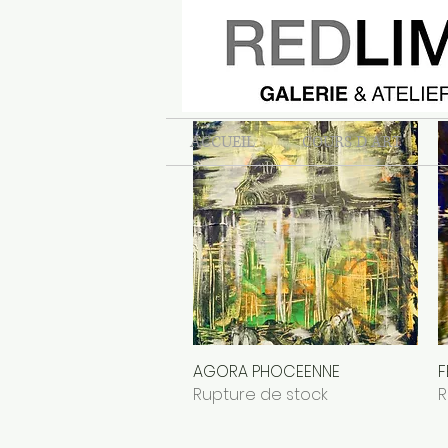
INFINI
Aperçu rapide
S
Rupture de stock
R
ACCUEIL
COURS D ART
AGORA PHOCEENNE
Aperçu rapide
F
Rupture de stock
R