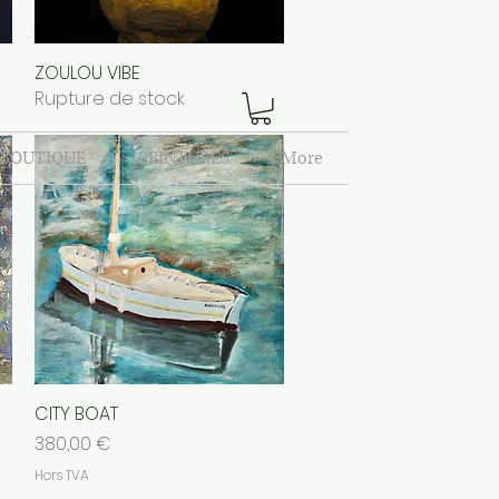
ZOULOU VIBE
Aperçu rapide
Rupture de stock
 BOUTIQUE
PEINTURES
More
CITY BOAT
Aperçu rapide
Prix
380,00 €
Hors TVA