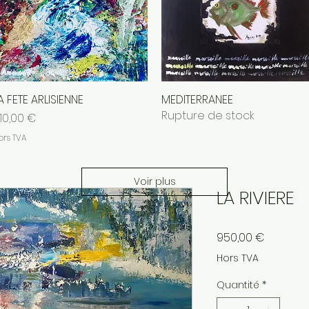
A FETE ARLISIENNE
Aperçu rapide
MEDITERRANEE
Aperçu rapide
Rupture de stock
rix
10,00 €
ors TVA
Voir plus
LA RIVIERE
Prix
950,00 €
Hors TVA
Quantité
*